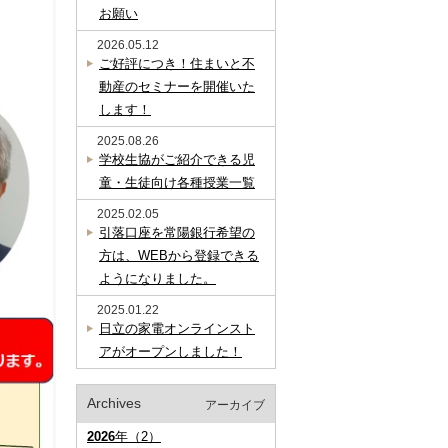
お願い
2026.05.12
ご好評につき！住まいと不
動産のセミナーを開催いた
します！
2025.08.26
学校生協がご紹介できる児
童・生徒向け各種授業一覧
2025.02.05
引落口座を常陽銀行希望の
方は、WEBから登録できる
ようになりました。
2025.01.22
日立の家電オンラインスト
アがオープンしました！
Archives
アーカイブ
2026
年（2）