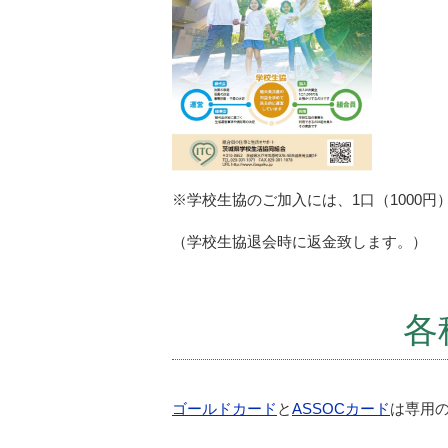
※学校生協のご加入には、1口（1000
（学校生協退会時に返金致します。）
各
ゴールドカード
と
ASSOCカード
は専用